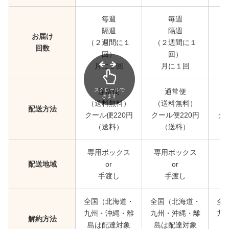
毎週
毎週
隔週
隔週
お届け
（２週間に１
（２週間に１
（
回数
回）
回）
月に１回
月に１回
スクロールで
通常便
通常便
きます
（送料無料）
（送料無料）
（
配送方法
クール便220円
クール便220円
ク
（送料）
（送料）
専用ボックス
専用ボックス
専
配送地域
or
or
手渡し
手渡し
全国（北海道・
全国（北海道・
全
九州・沖縄・離
九州・沖縄・離
九
解約方法
島は配達対象
島は配達対象
島