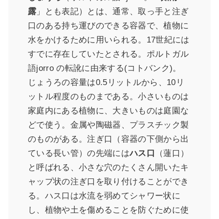
露
」とも表記）とは、通常、取っ手と注ぎ
口のある持ち運びのできる容器で、植物に
水をかけるために用いられる。17世紀には
すでに存在していたとされる。ポルトガル
語jorro の転訛に由来する(コトバンク)。
じょうろの容量は0.5リットルから、10リ
ットル程度のものまである。小さいものは
家庭内にある植物に、大きいものは庭園な
どで使う。金属や陶磁器、プラスチック製
のものがある。注ぎ口（容器の下側から出
ている長い管）の先端には
ハス口
（蓮口）
と呼ばれる、小さな穴のたくさん開いたキ
ャップ状の注ぎ口を取り付けることができ
る。ハス口は水流を弱めてシャワー状に
し、植物や土を傷めることを防ぐために使