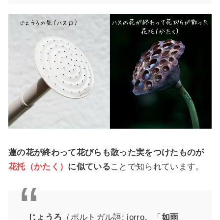
蓮の花が終わって花びらも散った実をつけたものが
花托（かたく）
に似ている
ことで知られています。
じょうろ
（ポルトガル語: jorro。「
如雨