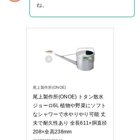
ね。
尾上製作所(ONOE)
尾上製作所(ONOE) トタン散水
ジョーロ6L 植物や野菜にソフト
なシャワーで水やりやり可能 丈
夫で耐久性あり 全長611×胴直径
208×全高238mm